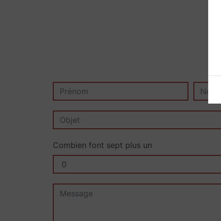
N
Combien font sept plus un