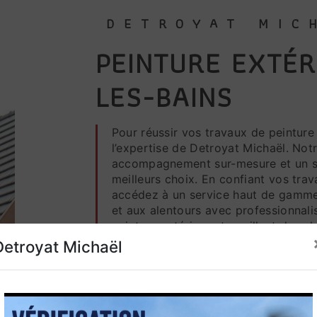
DETROYAT MIC
PEINTURE EXTÉRIEURE À THONON-
LES-BAINS
Pour réussir vos travaux de peinture extérieure à Thonon-les-Bains, faites-appel à
l’expertise de Detroyat Michaël. Not
accompagnement sur-mesure et un se
meilleurs choix. En confiant vos tra
accédez à un service haut de gamme 
et aux alentours avec professionnali
peinture extérieure travaillent dans l
vous assurer des finitions soignées 
Detroyat Michaël
En savoir plus