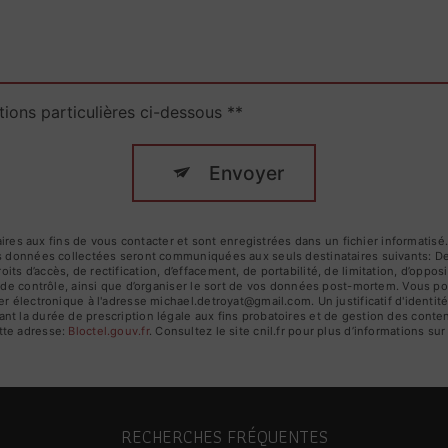
tions particulières ci-dessous **
Envoyer
 aux fins de vous contacter et sont enregistrées dans un fichier informatisé. 
es données collectées seront communiquées aux seuls destinataires suivants: De
s d’accès, de rectification, d’effacement, de portabilité, de limitation, d’oppo
é de contrôle, ainsi que d’organiser le sort de vos données post-mortem. Vous po
er électronique à l'adresse michael.detroyat@gmail.com. Un justificatif d'iden
 la durée de prescription légale aux fins probatoires et de gestion des contenti
tte adresse:
Bloctel.gouv.fr
. Consultez le site cnil.fr pour plus d’informations sur
RECHERCHES FRÉQUENTES