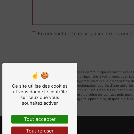
En cochant cette case, j'accepte les condi
** Les données personnelles communiquées sont nécessaires
traitants dans le seul but de répondre à votre message. L
Chablais michael.detroyat@gmail.com. Vous disposez de droit
Ce site utilise des cookies
du droit d’introduire une réclamation auprès d’une autorit
Route de Rully, 74500 Saint-Paul-en-Chablais ou par courri
et vous donne le contrôle
données pendant la période de prise de contact puis pendant
sur ceux que vous
d'opposition au démarchage téléphonique, disponible à ce
souhaitez activer
Tout accepter
Tout refuser