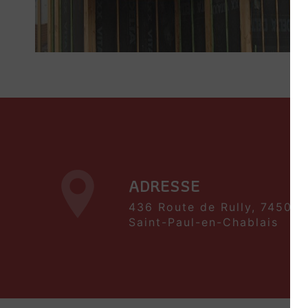
ADRESSE
436 Route de Rully, 74500
Saint-Paul-en-Chablais